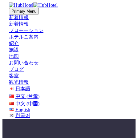
Primary Menu
新着情報
新着情報
プロモーション
ホテルご案内
紹介
施設
地図
お問い合わせ
ブログ
客室
観光情報
日本語
中文 (台灣)
中文 (中国)
English
한국어