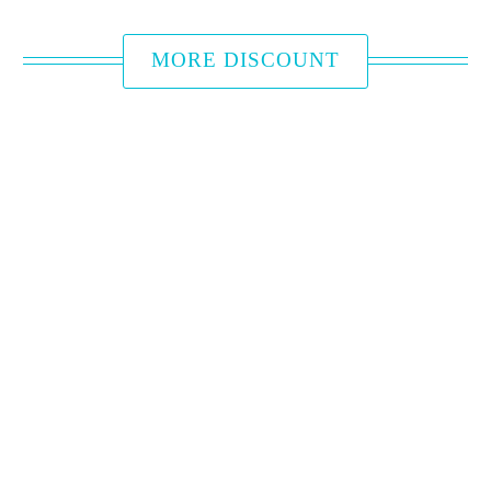
MORE DISCOUNT
成为旅居好伙伴
旅居文旅致力於旅館與在地文創產業的結合，
以強化地方特色為宗旨。一直以來，我們期望
透過跨領域的合作，打造地方旅遊的新氣象。