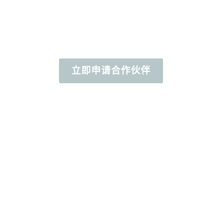
因此，我們誠摯地邀請您填妥以下表單：
立即申请合作伙伴
我們的合作夥伴